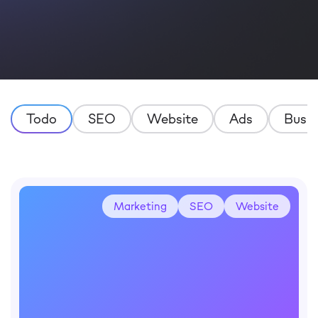
Todo
SEO
Website
Ads
Busin
Marketing
SEO
Website