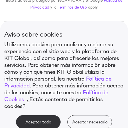
Este sitio está protegido por reCAPTCHA y el Google
Política de
Privacidad
y la
Términos de Uso
apply
Diga Hola
Aviso sobre cookies
Soluciones Destacadas
Legal
Utilizamos cookies para analizar y mejorar su
experiencia con el sitio web y la plataforma de
KIT SEO
Términos de Uso
KIT Global, así como para ofrecerle los mejores
KIT Mobile
Política de Privacidad
servicios. Para obtener más información sobre
KIT CPA
Política de Cookies
cómo y con qué fines KIT Global utiliza la
FOOH Advertising
información personal, lea nuestra
Política de
Contactos
Privacidad
. Para obtener más información acerca
info@kitglobal.mx
de las cookies, consulte nuestro
Política de
Av. P.º de la Reforma 296, Juárez, Cuauhtémoc,
Cookies
.
¿Estás contenta de permitir las
06600 Ciudad de México, CDMX
cookies?
©
2026 KIT Global. Todos los derechos
reservados.
Aceptar todo
Aceptar necesario