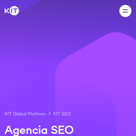
¡Gracias por su
mensaje!
Nuestro equipo se pondrá en
contacto con usted en 24 horas
KIT Global Platform
KIT SEO
¡Gracias! Comprendí
Agencia SEO