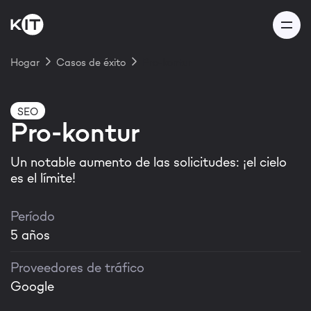
Hogar
Casos de éxito
Pro-kontur
¡Gracias por su
SEO
Pro-kontur
mensaje!
Un notable aumento de las solicitudes: ¡el cielo
es el límite!
Nuestro equipo se pondrá en
contacto con usted en 24 horas
Período
5 años
Proveedores de tráfico
¡Gracias! Comprendí
Google